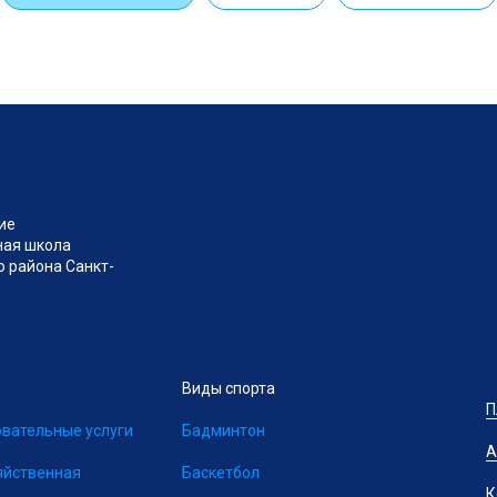
ие
ная школа
 района Санкт-
Виды спорта
П
вательные услуги
Бадминтон
А
яйственная
Баскетбол
К