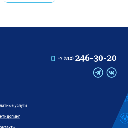
246-30-20
+7 (812)
латные услуги
нтидопинг
онтакты