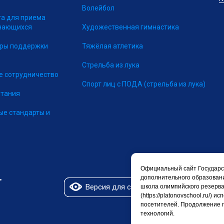
Волейбол
та для приема
учающихся
Художественная гимнастика
еры поддержки
Тяжёлая атлетика
Стрельба из лука
 сотрудничество
Спорт лиц с ПОДА
(стрельба из лука)
итания
ые стандарты и
Официальный сайт Государс
дополнительного образован
Версия для слабовидящих
школа олимпийского резерва
(https://platonovschool.ru/)
посетителей. Продолжение 
технологий.