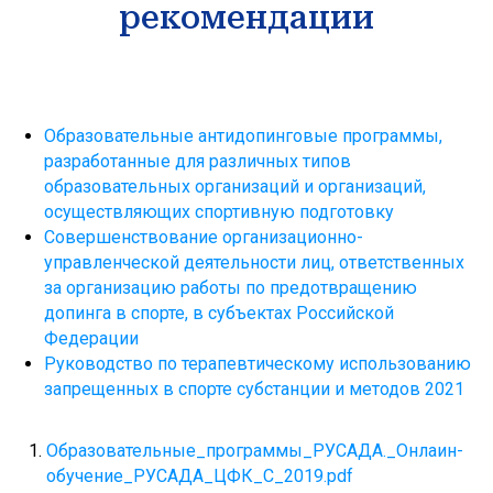
рекомендации
Образовательные антидопинговые программы,
разработанные для различных типов
образовательных организаций и организаций,
осуществляющих спортивную подготовку
Совершенствование организационно-
управленческой деятельности лиц, ответственных
за организацию работы по предотвращению
допинга в спорте, в субъектах Российской
Государственное бюджетное
Федерации
учреждение дополнительного
образования спортивная школа
Руководство по терапевтическому использованию
олимпийского резерва №1
запрещенных в спорте субстанции и методов 2021
Калининского района Санкт-
Петербурга имени В.А.Платонова
Образовательные_программы_РУСАДА._Онлаин-
МЕНЮ
обучение_РУСАДА_ЦФК_С_2019.pdf