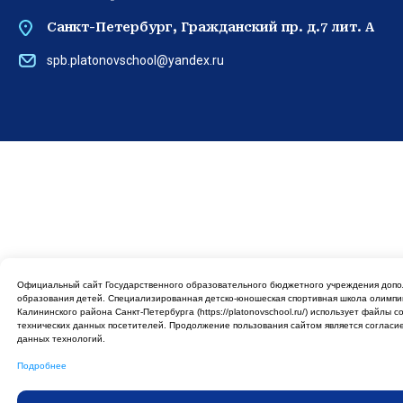
Противодействие коррупции
Противоде
ГБУ ДО СШОР №1 имени В.А. Платонова © 2026
Охрана труда
Стоп нарк
Официальный сайт Государственного образовательного бюджетного учреждения допо
образования детей. Cпециализированная детско-юношеская спортивная школа олимпи
Калининского района Санкт-Петербурга (https://platonovschool.ru/) использует файлы c
технических данных посетителей. Продолжение пользования сайтом является соглас
данных технологий.
Подробнее