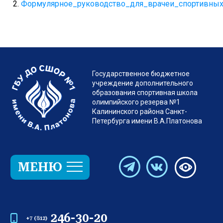
Формулярное_руководство_для_врачеи_спортивных
246-30-20
+7 (812)
Версия
Санкт-Петербург, Гражданский пр. д.7 лит. А
spb.platonovschool@yandex.ru