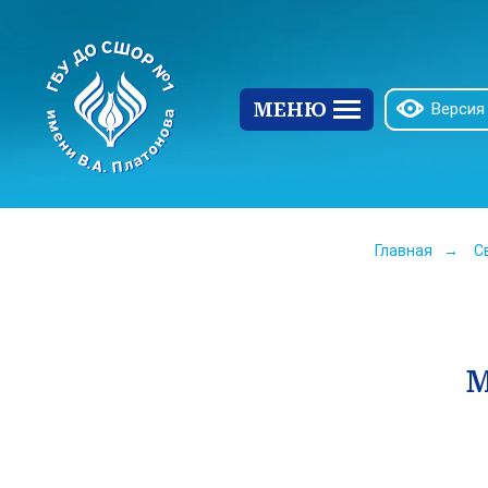
МЕНЮ
Версия
Главная
→
С
М