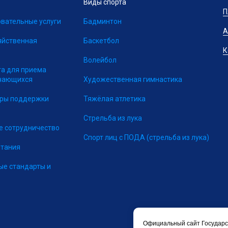
Виды спорта
П
вательные услуги
Бадминтон
А
яйственная
Баскетбол
К
Волейбол
та для приема
учающихся
Художественная гимнастика
еры поддержки
Тяжёлая атлетика
Стрельба из лука
 сотрудничество
Спорт лиц с ПОДА
(стрельба из лука)
итания
ые стандарты и
Официальный сайт Государс