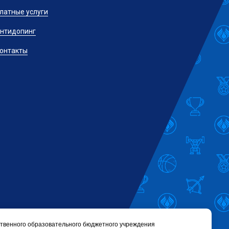
латные услуги
нтидопинг
онтакты
твенного образовательного бюджетного учреждения