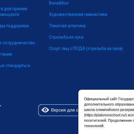
Волейбол
та для приема
учающихся
Художественная гимнастика
еры поддержки
Тяжёлая атлетика
Стрельба из лука
 сотрудничество
Спорт лиц с ПОДА
(стрельба из лука)
итания
ые стандарты и
Официальный сайт Государс
дополнительного образован
Версия для слабовидящих
школа олимпийского резерва
(https://platonovschool.ru/)
посетителей. Продолжение 
технологий.