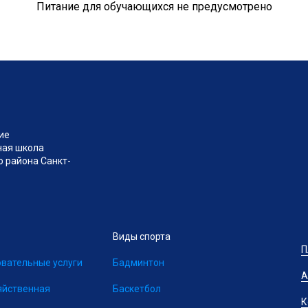
Питание для обучающихся не предусмотрено
ие
ная школа
 района Санкт-
Виды спорта
П
вательные услуги
Бадминтон
А
яйственная
Баскетбол
К