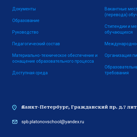
Документы
Вакантные мес
(перевода) об
Образование
Стипендии и м
Руководство
обучающихся
Педагогический состав
Международное
Материально-техническое обеспечение и
Организация п
оснащение образовательного процесса
Образовательн
Доступная среда
требования
Санкт-Петербург, Гражданский пр. д.7 лит. А
spb.platonovschool@yandex.ru