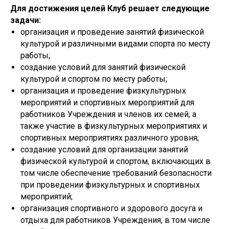
Для достижения целей Клуб решает следующие
задачи:
организация и проведение занятий физической
культурой и различными видами спорта по месту
работы;
создание условий для занятий физической
культурой и спортом по месту работы;
организация и проведение физкультурных
Государственное бюджетное
учреждение дополнительного
мероприятий и спортивных мероприятий для
образования спортивная школа
олимпийского резерва №1
работников Учреждения и членов их семей, а
Калининского района Санкт-
также участие в физкультурных мероприятиях и
Петербурга имени В.А.Платонова
спортивных мероприятиях различного уровня;
создание условий для организации занятий
МЕНЮ
физической культурой и спортом, включающих в
том числе обеспечение требований безопасности
при проведении физкультурных и спортивных
мероприятий;
246-30-20
+7 (812)
Версия
организация спортивного и здорового досуга и
Санкт-Петербург, Гражданский пр. д.7 лит. А
отдыха для работников Учреждения, в том числе
spb.platonovschool@yandex.ru