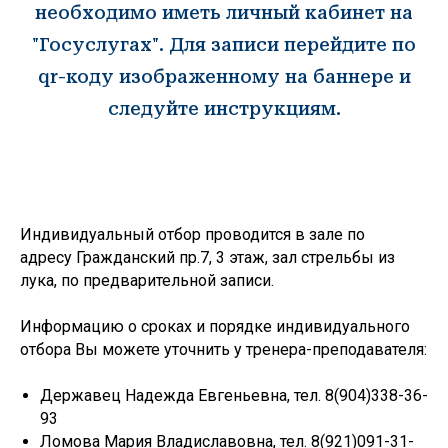
необходимо иметь личный кабинет на
"Госуслугах". Для записи перейдите по
qr-коду изображенному на баннере и
следуйте инструкциям.
Государственное бюджетное
учреждение дополнительного
образования спортивная школа
олимпийского резерва №1
Калининского района Санкт-
Петербурга имени В.А.Платонова
Индивидуальный отбор проводится в зале по
адресу Гражданский пр.7, 3 этаж, зал стрельбы из
МЕНЮ
лука, по предварительной записи.
Информацию о сроках и порядке индивидуального
отбора Вы можете уточнить у тренера-преподавателя:
246-30-20
+7 (812)
Версия
Санкт-Петербург, Гражданский пр. д.7 лит. А
Державец Надежда Евгеньевна, тел. 8(904)338-36-
spb.platonovschool@yandex.ru
93
Ломова Мария Владиславовна, тел. 8(921)091-31-