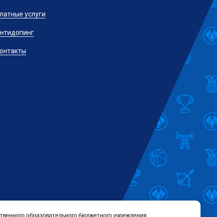
латные услуги
нтидопинг
онтакты
твенного образовательного бюджетного учреждения