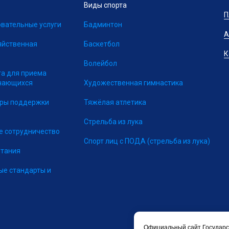
Виды спорта
П
вательные услуги
Бадминтон
А
яйственная
Баскетбол
К
Волейбол
та для приема
учающихся
Художественная гимнастика
еры поддержки
Тяжёлая атлетика
Стрельба из лука
 сотрудничество
Спорт лиц с ПОДА
(стрельба из лука)
итания
ые стандарты и
Официальный сайт Государс