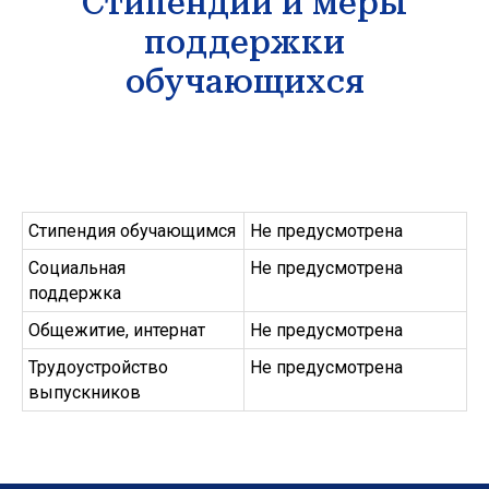
Стипендии и меры
поддержки
обучающихся
Стипендия обучающимся
Не предусмотрена
Государственное бюджетное
учреждение дополнительного
Социальная
Не предусмотрена
образования спортивная школа
поддержка
олимпийского резерва №1
Калининского района Санкт-
Петербурга имени В.А.Платонова
Общежитие, интернат
Не предусмотрена
Трудоустройство
Не предусмотрена
МЕНЮ
выпускников
246-30-20
+7 (812)
Версия