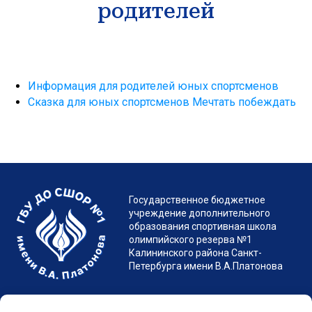
родителей
Государственное бюджетное
учреждение дополнительного
образования спортивная школа
олимпийского резерва №1
Информация для родителей юных спортсменов
Калининского района Санкт-
Сказка для юных спортсменов Мечтать побеждать
Петербурга имени В.А.Платонова
МЕНЮ
246-30-20
+7 (812)
Версия
Санкт-Петербург, Гражданский пр. д.7 лит. А
spb.platonovschool@yandex.ru