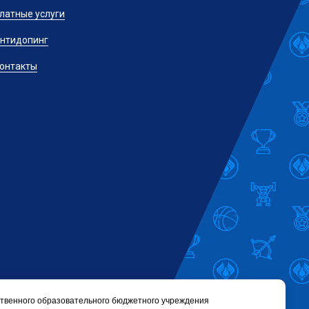
латные услуги
нтидопинг
онтакты
твенного образовательного бюджетного учреждения