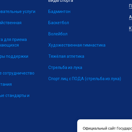
Виды спорта
П
вательные услуги
Бадминтон
А
яйственная
Баскетбол
К
Волейбол
та для приема
учающихся
Художественная гимнастика
еры поддержки
Тяжёлая атлетика
Стрельба из лука
 сотрудничество
Спорт лиц с ПОДА
(стрельба из лука)
итания
ые стандарты и
Официальный сайт Государс