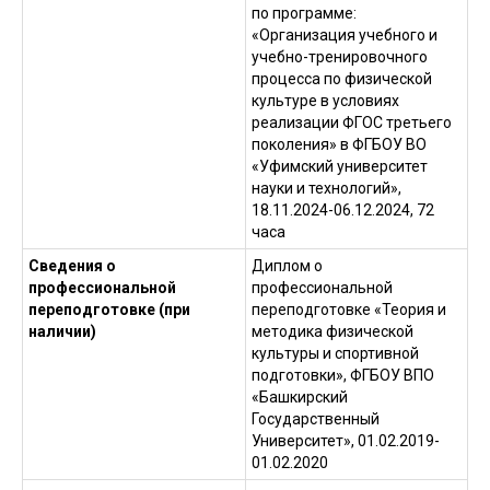
Противодействие коррупции
Противоде
по программе:
ГБУ ДО СШОР №1 имени В.А. Платонова © 2026
Охрана труда
Стоп нарк
«Организация учебного и
учебно-тренировочного
процесса по физической
культуре в условиях
реализации ФГОС третьего
поколения» в ФГБОУ ВО
«Уфимский университет
науки и технологий»,
18.11.2024-06.12.2024, 72
часа
Сведения о
Диплом о
профессиональной
профессиональной
переподготовке (при
переподготовке «Теория и
наличии)
методика физической
культуры и спортивной
подготовки», ФГБОУ ВПО
«Башкирский
Государственный
Университет», 01.02.2019-
01.02.2020