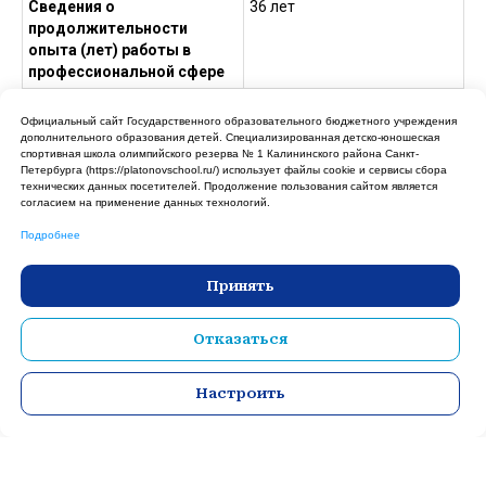
Сведения о
36 лет
продолжительности
опыта (лет) работы в
профессиональной сфере
Квалификационная
Высшая
Официальный сайт Государственного образовательного бюджетного учреждения
категория
дополнительного образования детей. Cпециализированная детско-юношеская
спортивная школа олимпийского резерва № 1 Калининского района Санкт-
Имеющиеся почетные
Знак «Лучший работник
Петербурга (https://platonovschool.ru/) использует файлы cookie и сервисы сбора
звание, спортивные
физической культуры и
технических данных посетителей. Продолжение пользования сайтом является
почетные звания,
спорта»
согласием на применение данных технологий.
ведомственные знаки
(Республика Башкортостан),
Подробнее
отличия в труде,
Знак «лучший тренер
спортивные звания
Республики Башкортостан»,
Принять
Знак «Лучший судья
Республики Башкортостан»,
Спортивный судья
Отказаться
Всероссийской категории
Наименование
1. Дополнительная
Настроить
дополнительной
образовательная
образовательной
программа спортивной
программы спортивной
подготовки по виду спорта
подготовки по виду
«стрельба из лука».