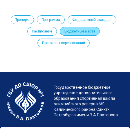
Тренеры
Программа
Федеральный стандарт
Государственное бюджетное
учреждение дополнительного
Расписание
Бюджетные места
образования спортивная школа
олимпийского резерва №1
Калининского района Санкт-
Протоколы соревнований
Петербурга имени В.А.Платонова
МЕНЮ
246-30-20
+7 (812)
Версия
Санкт-Петербург, Гражданский пр. д.7 лит. А
spb.platonovschool@yandex.ru