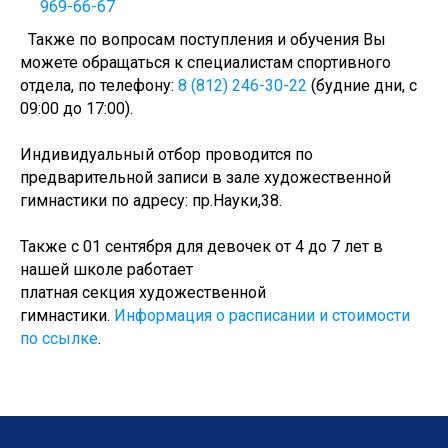
969-66-67
246-30-20
+7 (812)
Версия
Также по вопросам поступления и обучения Вы
можете обращаться к специалистам спортивного
Санкт-Петербург, Гражданский пр. д.7 лит. А
отдела, по телефону:
8 (812) 246-30-22
(будние дни, с
spb.platonovschool@yandex.ru
09:00 до 17:00).
Индивидуальный отбор проводится по
предварительной записи в зале художественной
гимнастики по адресу: пр.Науки,38.
Также с 01 сентября для девочек от 4 до 7 лет в
нашей школе работает
платная секция художественной
гимнастики.
Информация о расписании и стоимости
по ссылке
.