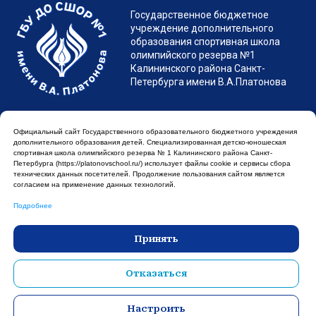
Официальный сайт Государственного образовательного бюджетного учреждения
Противодействие коррупции
Противоде
дополнительного образования детей. Cпециализированная детско-юношеская
ГБУ ДО СШОР №1 имени В.А. Платонова © 2026
спортивная школа олимпийского резерва № 1 Калининского района Санкт-
Охрана труда
Стоп нарк
Петербурга (https://platonovschool.ru/) использует файлы cookie и сервисы сбора
технических данных посетителей. Продолжение пользования сайтом является
согласием на применение данных технологий.
Подробнее
Принять
Отказаться
Настроить