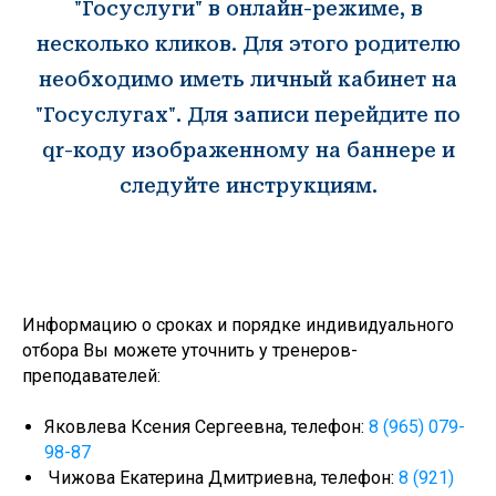
"Госуслуги" в онлайн-режиме, в
несколько кликов. Для этого родителю
необходимо иметь личный кабинет на
"Госуслугах". Для записи перейдите по
qr-коду изображенному на баннере и
следуйте инструкциям.
Государственное бюджетное
учреждение дополнительного
Информацию о сроках и порядке индивидуального
образования спортивная школа
олимпийского резерва №1
отбора Вы можете уточнить у тренеров-
Калининского района Санкт-
преподавателей:​
Петербурга имени В.А.Платонова
Яковлева Ксения Сергеевна, телефон:
8 (965) 079-
МЕНЮ
98-87
Чижова Екатерина Дмитриевна, телефон:
8 (921)