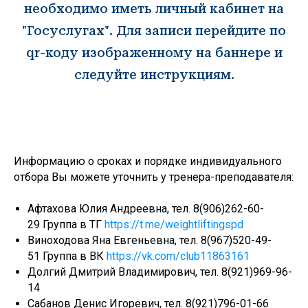
необходимо иметь личный кабинет на
"Госуслугах". Для записи перейдите по
qr-коду изображенному на баннере и
Государственное бюджетное
следуйте инструкциям.
учреждение дополнительного
образования спортивная школа
олимпийского резерва №1
Калининского района Санкт-
Петербурга имени В.А.Платонова
МЕНЮ
Информацию о сроках и порядке индивидуального
отбора Вы можете уточнить у тренера-преподавателя:
Афтахова Юлия Андреевна, тел.
8(906)262-60-
246-30-20
+7 (812)
Версия
29
Группа в ТГ
https://t.me/weightliftingspd
Санкт-Петербург, Гражданский пр. д.7 лит. А
Виноходова Яна Евгеньевна, тел.
8(967)520-49-
spb.platonovschool@yandex.ru
51
Группа в ВК
https://vk.com/club11863161
Долгий Дмитрий Владимирович, тел.
8(921)969-96-
14
Сабанов Денис Игоревич, тел.
8(921)796-01-66