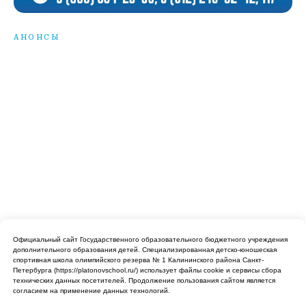
АНОНСЫ
Государственное бюджетное
учреждение дополнительного
образования спортивная школа
олимпийского резерва №1
Официальный сайт Государственного образовательного бюджетного учреждения
Калининского района Санкт-
дополнительного образования детей. Cпециализированная детско-юношеская
Петербурга имени В.А.Платонова
спортивная школа олимпийского резерва № 1 Калининского района Санкт-
Петербурга (https://platonovschool.ru/) использует файлы cookie и сервисы сбора
технических данных посетителей. Продолжение пользования сайтом является
согласием на применение данных технологий.
МЕНЮ