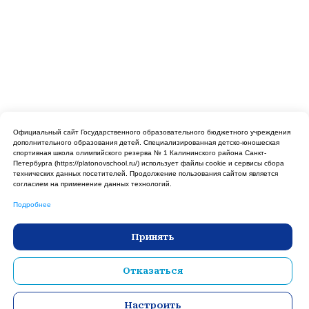
Государственное бюджетное
Официальный сайт Государственного образовательного бюджетного учреждения
учреждение дополнительного
дополнительного образования детей. Cпециализированная детско-юношеская
образования спортивная школа
спортивная школа олимпийского резерва № 1 Калининского района Санкт-
олимпийского резерва №1
Петербурга (https://platonovschool.ru/) использует файлы cookie и сервисы сбора
Калининского района Санкт-
технических данных посетителей. Продолжение пользования сайтом является
Петербурга имени В.А.Платонова
согласием на применение данных технологий.
Подробнее
МЕНЮ
Принять
Отказаться
246-30-20
+7 (812)
Версия
Санкт-Петербург, Гражданский пр. д.7 лит. А
Настроить